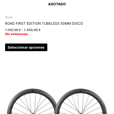
AGOTADO
Road
ROAD FIRST EDITION TUBELESS 50MM DISCO
1.150,00
€
-
1.350,00
€
Sin existencias
Seleccionar opciones
Rango
Este
de
producto
precios:
tiene
desde
1.095,00 €
múltiples
hasta
variantes.
1.295,00 €
Las
opciones
se
pueden