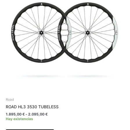
hasta
variantes.
2.095,00 €
Las
opciones
se
pueden
elegir
en
la
página
de
producto
Road
ROAD HL3 3530 TUBELESS
1.895,00
€
-
2.095,00
€
Hay existencias