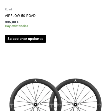
Road
AIRFLOW 50 ROAD
995,00
€
Hay existencias
Seleccionar opciones
Este
producto
tiene
múltiples
variantes.
Las
opciones
se
pueden
elegir
en