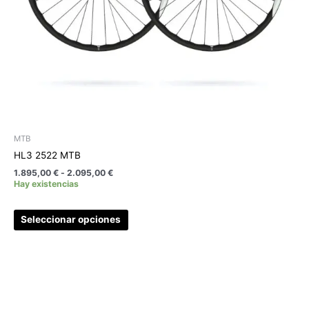
en
la
página
de
producto
MTB
HL3 2522 MTB
1.895,00
€
-
2.095,00
€
Hay existencias
Seleccionar opciones
Este
producto
tiene