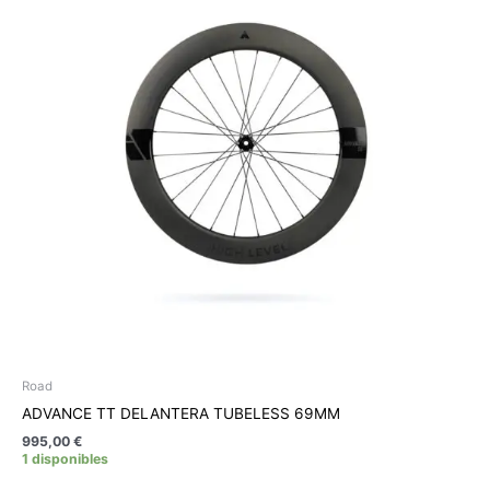
múltiples
variantes.
Las
opciones
se
pueden
elegir
en
la
página
de
producto
Road
ADVANCE TT DELANTERA TUBELESS 69MM
995,00
€
1 disponibles