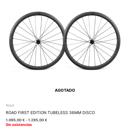
1.095,00 €
múltiples
hasta
variantes.
1.295,00 €
Las
opciones
se
pueden
elegir
en
la
página
de
producto
AGOTADO
Road
ROAD FIRST EDITION TUBELESS 36MM DISCO
1.095,00
€
-
1.295,00
€
Sin existencias