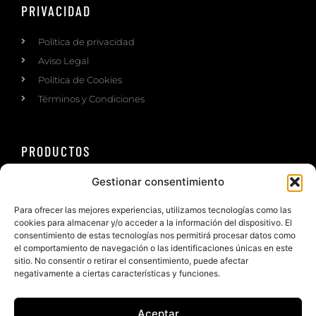
PRIVACIDAD
Política de privacidad
Aviso Legal
Política de Cookies
Términos y Condiciones
PRODUCTOS
Gestionar consentimiento
Ruedas
Road wheels
Para ofrecer las mejores experiencias, utilizamos tecnologías como las
MTB Wheels
cookies para almacenar y/o acceder a la información del dispositivo. El
consentimiento de estas tecnologías nos permitirá procesar datos como
Triatlón wheels
el comportamiento de navegación o las identificaciones únicas en este
Gravel wheels
sitio. No consentir o retirar el consentimiento, puede afectar
negativamente a ciertas características y funciones.
Complementos
Accesorios
Aceptar