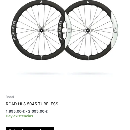
variantes.
2.095,00 €
Las
opciones
se
pueden
elegir
en
la
página
de
producto
Road
ROAD HL3 5045 TUBELESS
1.895,00
€
-
2.095,00
€
Hay existencias