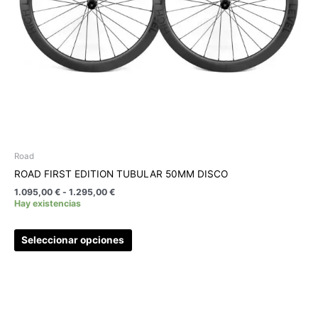
elegir
en
la
página
de
producto
Road
ROAD FIRST EDITION TUBULAR 50MM DISCO
1.095,00
€
-
1.295,00
€
Hay existencias
Seleccionar opciones