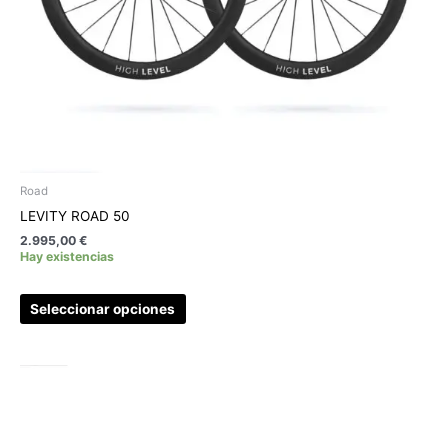
la
página
de
producto
Road
LEVITY ROAD 50
2.995,00
€
Hay existencias
Seleccionar opciones
Rango
Este
de
producto
precios:
tiene
desde
1.895,00 €
múltiples