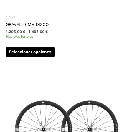
Gravel
GRAVEL 40MM DISCO
1.295,00
€
-
1.495,00
€
Hay existencias
Seleccionar opciones
Rango
Este
de
producto
precios:
tiene
desde
1.695,00 €
múltiples
hasta
variantes.
1.895,00 €
Las
opciones
se
pueden
elegir