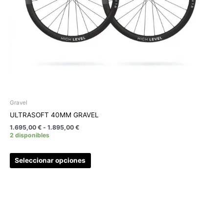
en
la
página
de
producto
Gravel
ULTRASOFT 40MM GRAVEL
1.695,00
€
-
1.895,00
€
2 disponibles
Seleccionar opciones
Rango
Este
de
producto
precios:
tiene
desde