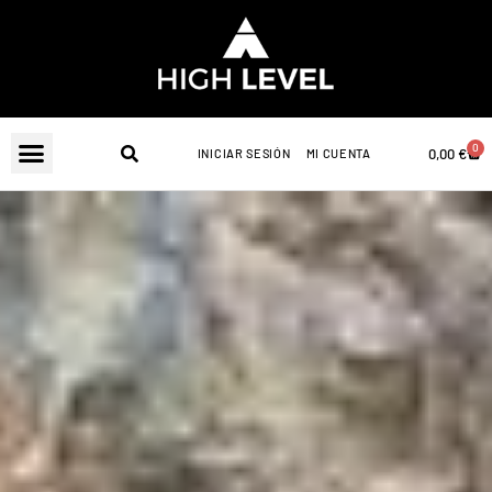
Ir
al
contenido
0
Carr
0,00
€
INICIAR SESIÓN
MI CUENTA