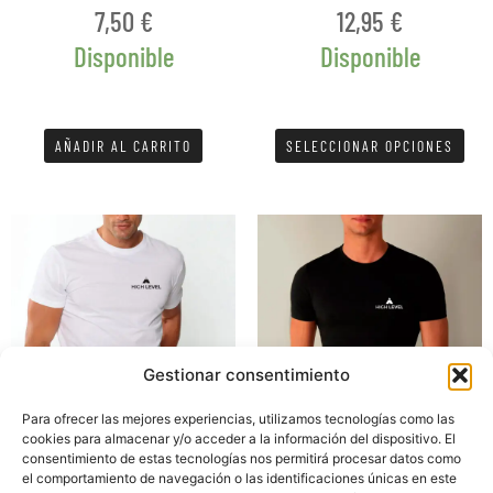
de
7,50
€
12,95
€
pro
Disponible
Disponible
AÑADIR AL CARRITO
SELECCIONAR OPCIONES
Este
Est
producto
pro
tiene
tien
múltiples
múlt
variantes.
vari
Las
Las
opciones
opc
Gestionar consentimiento
se
se
pueden
pue
Para ofrecer las mejores experiencias, utilizamos tecnologías como las
cookies para almacenar y/o acceder a la información del dispositivo. El
elegir
eleg
consentimiento de estas tecnologías nos permitirá procesar datos como
Accesorios
Accesorios
en
en
el comportamiento de navegación o las identificaciones únicas en este
CAMISETA HIGHLEVEL BLANCA
CAMISETA HIGHLEVEL NEGRA
la
la