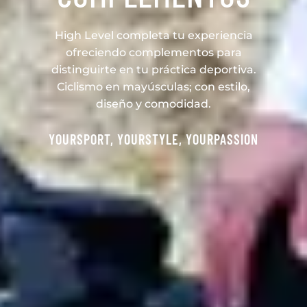
High Level completa tu experiencia
ofreciendo complementos para
distinguirte en tu práctica deportiva.
Ciclismo en mayúsculas; con estilo,
diseño y comodidad.
YOURSPORT, YOURSTYLE, YOURPASSION