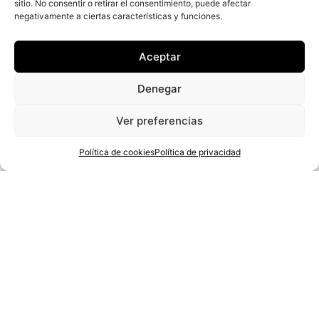
sitio. No consentir o retirar el consentimiento, puede afectar
página
pág
24,95
€
24,95
€
negativamente a ciertas características y funciones.
de
de
Disponible
Disponible
producto
pro
Aceptar
Denegar
SELECCIONAR OPCIONES
SELECCIONAR OPCIONES
Ver preferencias
Política de cookies
Política de privacidad
Accesorios
Accesorios