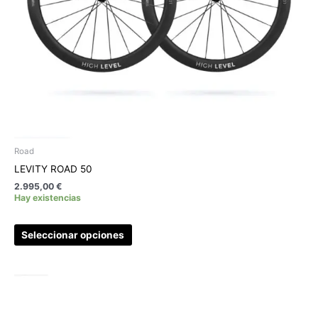
en
la
página
de
producto
Road
LEVITY ROAD 50
2.995,00
€
Hay existencias
Seleccionar opciones
Rango
Este
de
producto
precios:
tiene
desde