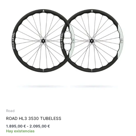
1.895,00 €
múltiples
hasta
variantes.
2.095,00 €
Las
opciones
se
pueden
elegir
en
la
página
de
producto
Road
ROAD HL3 3530 TUBELESS
1.895,00
€
-
2.095,00
€
Hay existencias