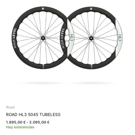
1.895,00 €
múltiples
hasta
variantes.
2.095,00 €
Las
opciones
se
pueden
elegir
en
la
página
de
producto
Road
ROAD HL3 5045 TUBELESS
1.895,00
€
-
2.095,00
€
Hay existencias