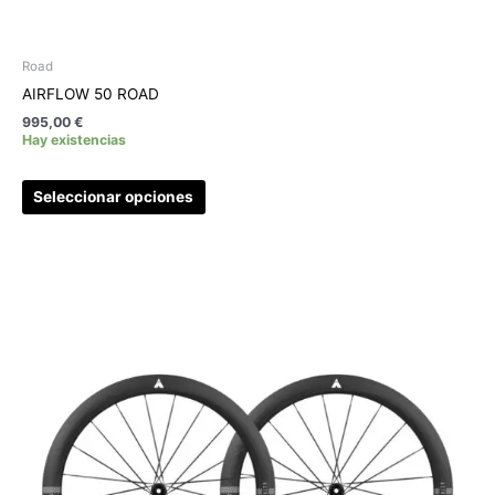
Road
AIRFLOW 50 ROAD
995,00
€
Hay existencias
Seleccionar opciones
Este
producto
tiene
múltiples
variantes.
Las
opciones
se
pueden
elegir