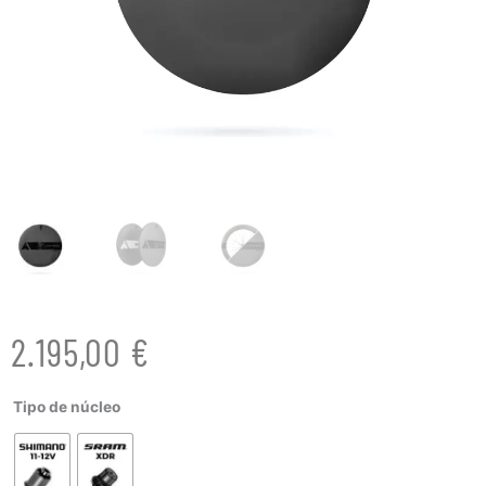
2.195,00
€
ADVANCE
Tipo de núcleo
TT
-
LENTICULAR