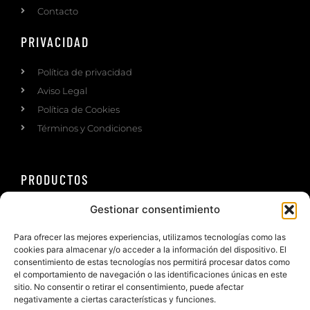
Contacto
PRIVACIDAD
Política de privacidad
Aviso Legal
Política de Cookies
Términos y Condiciones
PRODUCTOS
Gestionar consentimiento
Ruedas
Road wheels
Para ofrecer las mejores experiencias, utilizamos tecnologías como las
MTB Wheels
cookies para almacenar y/o acceder a la información del dispositivo. El
consentimiento de estas tecnologías nos permitirá procesar datos como
Triatlón wheels
el comportamiento de navegación o las identificaciones únicas en este
Gravel wheels
sitio. No consentir o retirar el consentimiento, puede afectar
negativamente a ciertas características y funciones.
Complementos