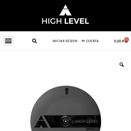
Ir
al
contenido
0
Carr
0,00
€
INICIAR SESIÓN
MI CUENTA
Z